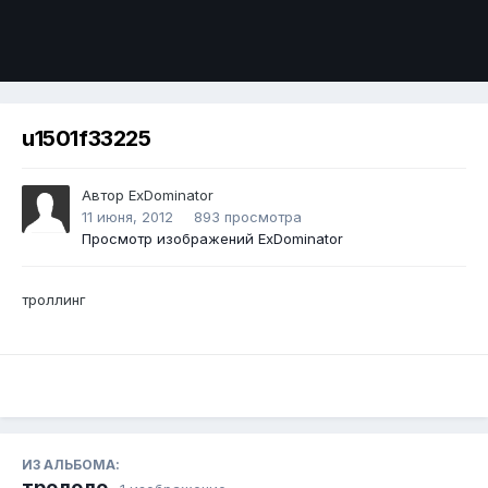
Инструменты
u1501f33225
Автор
ExDominator
11 июня, 2012
893 просмотра
Просмотр изображений ExDominator
троллинг
ИЗ АЛЬБОМА:
трололо