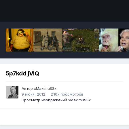
Инструменты
5p7kdd jViQ
Автор
xMaximuSSx
9 июня, 2012
2 107 просмотров
Просмотр изображений xMaximuSSx