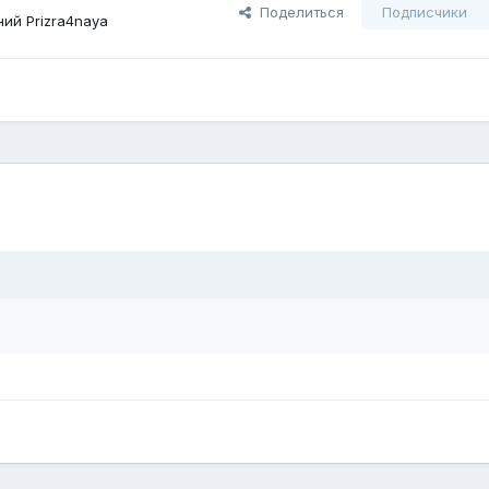
Поделиться
Подписчики
ий Prizra4naya