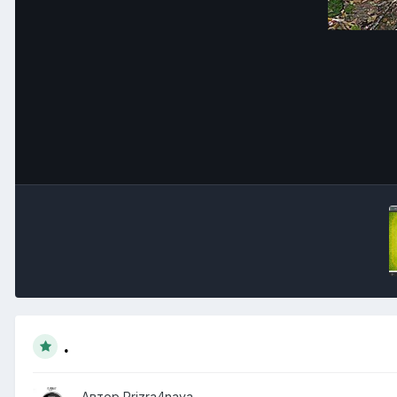
.
Автор
Prizra4naya