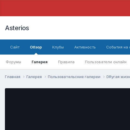
Asterios
Сайт
Обзор
Клубы
Активность
События на
Форумы
Галерея
Правила
Пользователи онлайн
Главная
Галерея
Пользовательские галереи
DRугая жиз