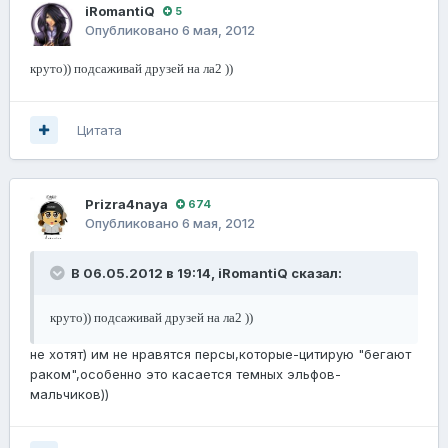
iRomantiQ
5
Опубликовано
6 мая, 2012
круто)) подсаживай друзей на ла2 ))
Цитата
Prizra4naya
674
Опубликовано
6 мая, 2012
В 06.05.2012 в 19:14, iRomantiQ сказал:
круто)) подсаживай друзей на ла2 ))
не хотят) им не нравятся персы,которые-цитирую "бегают
раком",особенно это касается темных эльфов-
мальчиков))