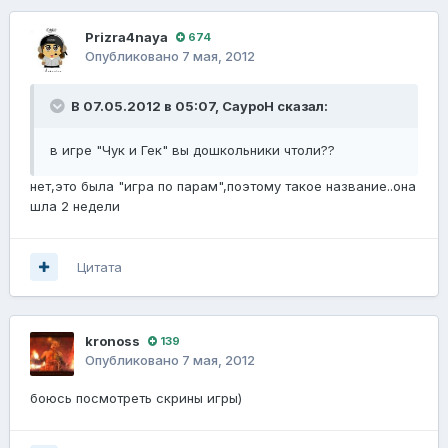
Prizra4naya
674
Опубликовано
7 мая, 2012
В 07.05.2012 в 05:07, СауроН сказал:
в игре "Чук и Гек" вы дошкольники чтоли??
нет,это была "игра по парам",поэтому такое название..она
шла 2 недели
Цитата
kronoss
139
Опубликовано
7 мая, 2012
боюсь посмотреть скрины игры)