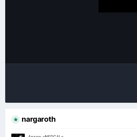
nargaroth
Автор
xNERGALx