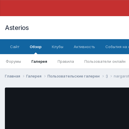
Asterios
Сайт
Обзор
Клубы
Активность
События на
Форумы
Галерея
Правила
Пользователи онлайн
Главная
Галерея
Пользовательские галереи
:)
nargaro