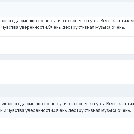
льно да смешно но по сути это все ч е п у х а.Весь ваш тяже
и чувства уверенности.Очень деструктивная музыка,очень.
икольно да смешно но по сути это все ч е п у х а.Весь ваш т
ии и чувства уверенности.Очень деструктивная музыка,очень.