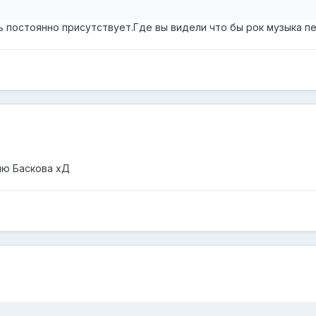
ь постоянно присутствует.Где вы видели что бы рок музыка п
олю Баскова хД