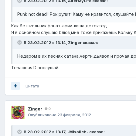
В 23.02.2012 в 13:16, AlterMyLife сказал:
Punk not dead!! Рок рулит! Каму не нравится, слушайт
Как бе школьник фонат-арии-киша детектед.
Я в основном слушаю блюз,мне тоже прикажешь Кольку 
В 23.02.2012 в 13:14, Zinger сказал:
Недаром в их песнях сатана,черти,дьявол и прочая д
Tenacious D послушай.
Цитата
Zinger
0
Опубликовано
23 февраля, 2012
В 23.02.2012 в 13:17, -Mixalich- сказал: