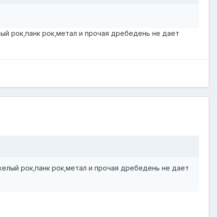
лый рок,панк рок,метал и прочая дребедень не дает
яжелый рок,панк рок,метал и прочая дребедень не дает