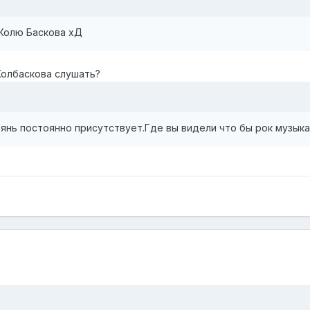
е Колю Баскова хД
Колбаскова слушать?
рянь постоянно присутствует.Где вы видели что бы рок музык