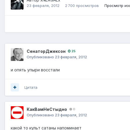
23 февраля, 2012
2 700 просмотров
Просмотр из
СенаторДжексон
25
Опубликовано
23 февраля, 2012
и опять упыри восстали
Цитата
КакВамНеСтыдно
0
Опубликовано
23 февраля, 2012
какой то культ сатаны напоминает