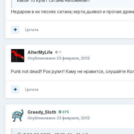
какой то культ сатаны напоминает
Недаром в их песнях сатана,черти,дьявол и прочая дрян
Цитата
AlterMyLife
0
Опубликовано
23 февраля, 2012
Punk not dead!! Рок рулит! Каму не нравится, слушайте К
Цитата
Greedy_Sloth
275
Опубликовано
23 февраля, 2012