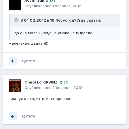
Aoshi_Sama
1
Опубликовано
1 февраля, 2012
В 01.02.2012 в 16:46, vorga77rus сказал:
да она маленькая,ещё дырка не выросла
маленькая, даааа ))))
Цитата
ChaosLordPWNZ
83
Опубликовано
2 февраля, 2012
чем туже входит тем интереснее
Цитата