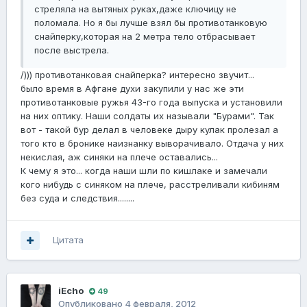
стреляла на вытяных руках,даже ключицу не
поломала. Но я бы лучше взял бы противотанковую
снайперку,которая на 2 метра тело отбрасывает
после выстрела.
/))) противотанковая снайперка? интересно звучит...
было время в Афгане духи закупили у нас же эти
противотанковые ружья 43-го года выпуска и установили
на них оптику. Наши солдаты их называли "Бурами". Так
вот - такой бур делал в человеке дыру кулак пролезал а
того кто в бронике наизнанку выворачивало. Отдача у них
некислая, аж синяки на плече оставались...
К чему я это... когда наши шли по кишлаке и замечали
кого нибудь с синяком на плече, расстреливали кибиням
без суда и следствия........
Цитата
iEcho
49
Опубликовано
4 февраля, 2012