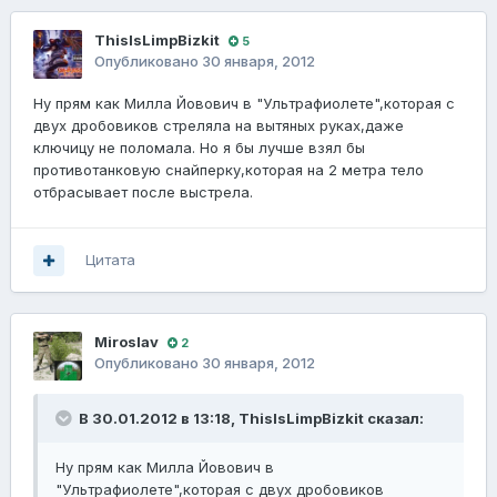
ThisIsLimpBizkit
5
Опубликовано
30 января, 2012
Ну прям как Милла Йовович в "Ультрафиолете",которая с
двух дробовиков стреляла на вытяных руках,даже
ключицу не поломала. Но я бы лучше взял бы
противотанковую снайперку,которая на 2 метра тело
отбрасывает после выстрела.
Цитата
Miroslav
2
Опубликовано
30 января, 2012
В 30.01.2012 в 13:18, ThisIsLimpBizkit сказал:
Ну прям как Милла Йовович в
"Ультрафиолете",которая с двух дробовиков