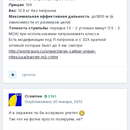
Прицел
: 10X
Вес
: 12.9 кг без патронов
Максимальная эффективная дальность
: до1800 м (в
зависимости от размеров цели)
Точность стрельбы
: порядка 1.5 - 2 угловых минут (1.5 - 2
МОА) при использовании патроновматч класса
Есть модификации под 11 патронов и с 32Х кратной
оптикой которые бьют до 3 км. смотри
http://world.guns.ru/sniper/large-caliber-sniper-
rifles/usa/barrett-m2-r.html
Цитата
Crownee
3 351
Опубликовано
30 января, 2012
А в овражек ты бы всеравно улетел
Так что на фотке просто позируем, не?