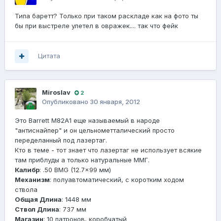
Типа баретт? Только при таком раскладе как на фото ты
бы при выстреле улетел в овражек.... так что фейк
Цитата
Miroslav
2
Опубликовано
30 января, 2012
Это Barrett M82A1 еще называемый в народе
"антиснайпер" и он цельнометталический просто
переделанный под лазертаг.
Кто в теме - тот знает что лазертаг не использует всякие
там приблуды а только натуральные ММГ.
Калибр
: .50 BMG (12.7x99 мм)
Механизм
: полуавтоматический, с коротким ходом
ствола
Общая Длина
: 1448 мм
Ствол Длина
: 737 мм
Магазин
: 10 патронов, коробчатый