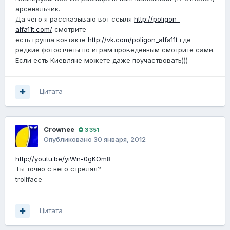
арсенальчик.
Да чего я рассказываю вот ссыля
http://poligon-
alfa11t.com/
смотрите
есть группа контакте
http://vk.com/poligon_alfa11t
где
редкие фотоотчеты по играм проведенным смотрите сами.
Если есть Киевляне можете даже поучаствовать)))
Цитата
Crownee
3 351
Опубликовано
30 января, 2012
http://youtu.be/yiWn-0gKOm8
Ты точно с него стрелял?
trollface
Цитата