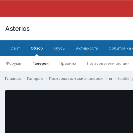
Asterios
Сайт
Обзор
Клубы
Активность
События на
Форумы
Галерея
Правила
Пользователи онлайн
Главная
Галерея
Пользовательские галереи
ы
tumblr 