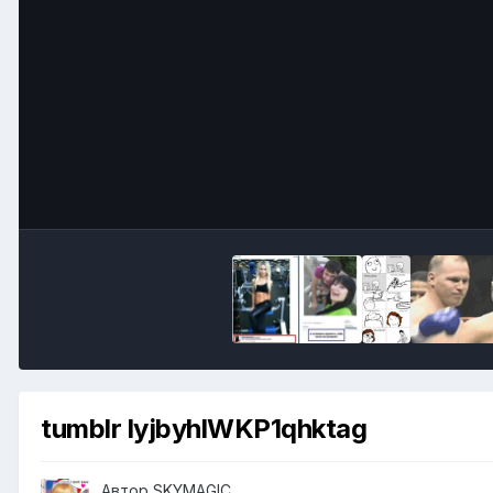
tumblr lyjbyhlWKP1qhktag
Автор
SKYMAGIC