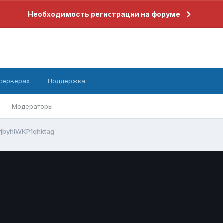
Необходимость регистрации на форуме
 серверах
Поддержка
Модераторы
lyjbyhlWKP1qhktag