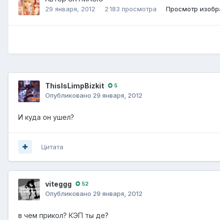
29 января, 2012
2 183 просмотра
Просмотр изоб
ThisIsLimpBizkit
5
Опубликовано
29 января, 2012
И куда он ушел?
Цитата
viteggg
52
Опубликовано
29 января, 2012
в чем прикол? КЭП ты де?