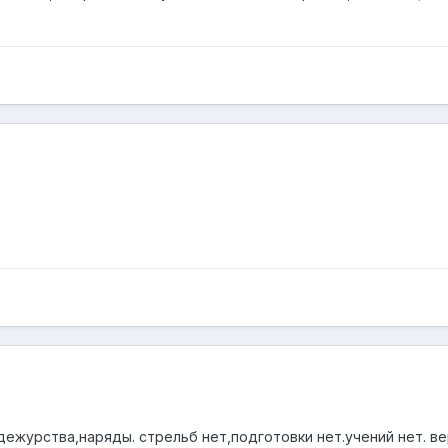
а,дежурства,наряды. стрельб нет,подготовки нет.учений нет. в