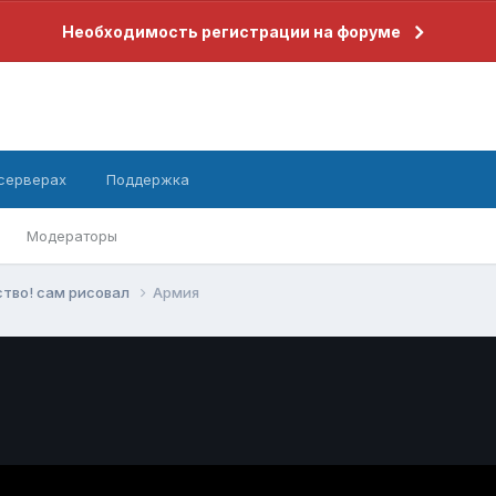
Необходимость регистрации на форуме
 серверах
Поддержка
Модераторы
ство! сам рисовал
Армия