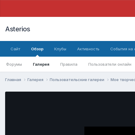
Asterios
Сайт
Обзор
Клубы
Активность
События на
Форумы
Галерея
Правила
Пользователи онлайн
Главная
Галерея
Пользовательские галереи
Мое творче