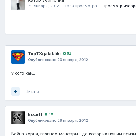
29 января, 2012
1 633 просмотра
Просмотр изоб
TopTXgalaktiki
52
Опубликовано
29 января, 2012
у кого как...
Цитата
Excett
96
Опубликовано
29 января, 2012
Война херня, главное-манёвры... до которых нашим призыв