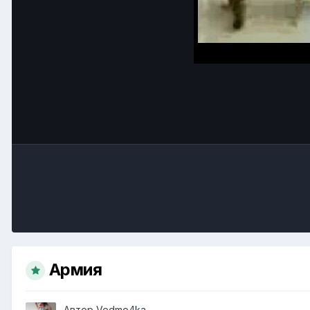
Армия
Автор
Vedmo4ka