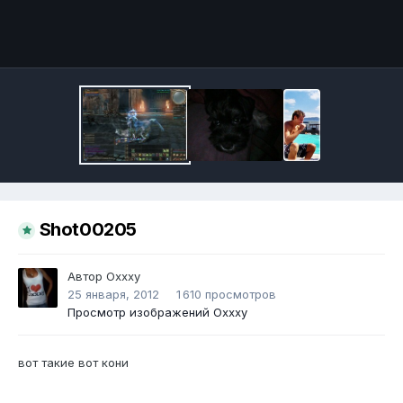
Инструменты
Shot00205
Автор
Оххху
25 января, 2012
1 610 просмотров
Просмотр изображений Оххху
вот такие вот кони