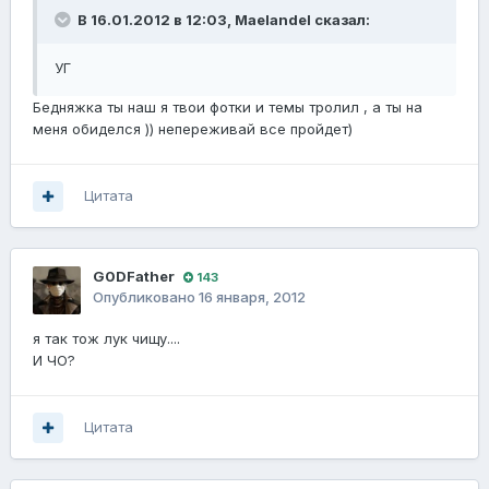
В 16.01.2012 в 12:03, Maelandel сказал:
УГ
Бедняжка ты наш я твои фотки и темы тролил , а ты на
меня обиделся )) непереживай все пройдет)
Цитата
G0DFathеr
143
Опубликовано
16 января, 2012
я так тож лук чищу....
И ЧО?
Цитата