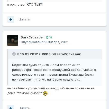
я орк, а вот КТО ТЫ!1?
Цитата
DarkCrusader
18
Опубликовано
16 января, 2012
В 16.01.2012 в 19:09, xKastoRx сказал:
Бедняжки думают , что шлем спасет их от
распространяющегося в воздушной среде лукового
слезоточивого газа – пропантиала S-оксида (если
по научному ), что ж , напрасно надеются...
вылез блеснуть умом))) химик)))) мб ты не понял что на
деме "тонкий юмор"?
Цитата