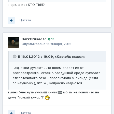
я орк, а вот КТО ТЫ!1?
Цитата
DarkCrusader
18
Опубликовано
16 января, 2012
В 16.01.2012 в 19:09, xKastoRx сказал:
Бедняжки думают , что шлем спасет их от
распространяющегося в воздушной среде лукового
слезоточивого газа – пропантиала S-оксида (если
по научному ), что ж , напрасно надеются...
вылез блеснуть умом))) химик)))) мб ты не понял что на
деме "тонкий юмор"?
Цитата