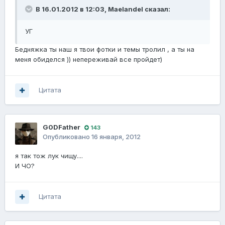
В 16.01.2012 в 12:03, Maelandel сказал:
УГ
Бедняжка ты наш я твои фотки и темы тролил , а ты на
меня обиделся )) непереживай все пройдет)
Цитата
G0DFathеr
143
Опубликовано
16 января, 2012
я так тож лук чищу....
И ЧО?
Цитата