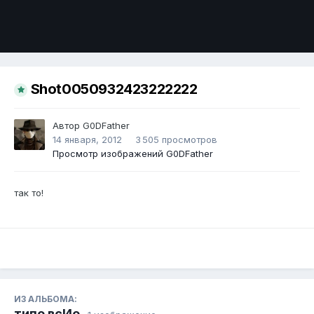
Инструменты
Shot0050932423222222
Автор
G0DFathеr
14 января, 2012
3 505 просмотров
Просмотр изображений G0DFathеr
так то!
ИЗ АЛЬБОМА:
типо всИо