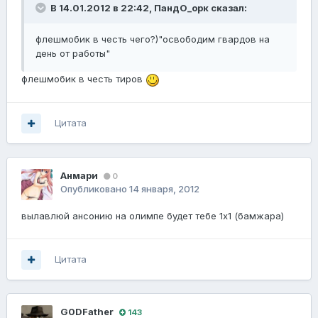
В 14.01.2012 в 22:42, ПандО_орк сказал:
флешмобик в честь чего?)"освободим гвардов на
день от работы"
флешмобик в честь тиров
Цитата
Анмари
0
Опубликовано
14 января, 2012
вылавлюй ансонию на олимпе будет тебе 1х1 (бамжара)
Цитата
G0DFathеr
143