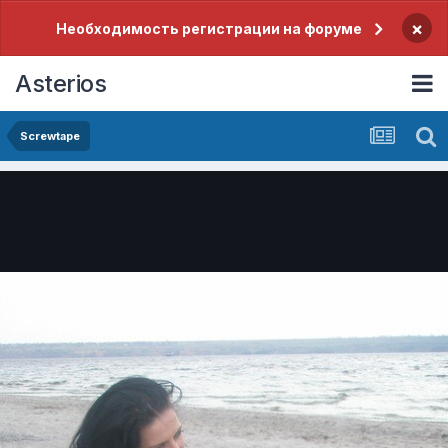
×
Необходимость регистрации на форуме
Asterios
Screwtape