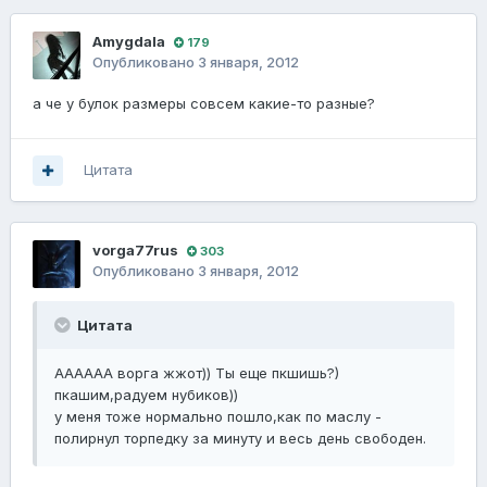
Amygdala
179
Опубликовано
3 января, 2012
а че у булок размеры совсем какие-то разные?
Цитата
vorga77rus
303
Опубликовано
3 января, 2012
Цитата
АААААА ворга жжот)) Ты еще пкшишь?)
пкашим,радуем нубиков))
у меня тоже нормально пошло,как по маслу -
полирнул торпедку за минуту и весь день свободен.