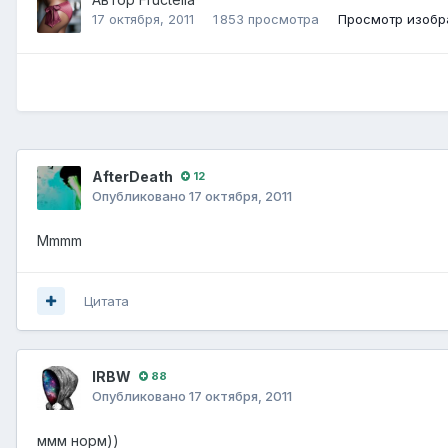
17 октября, 2011
1 853 просмотра
Просмотр изобра
AfterDeath
12
Опубликовано
17 октября, 2011
Mmmm
Цитата
lRBW
88
Опубликовано
17 октября, 2011
ммм норм))