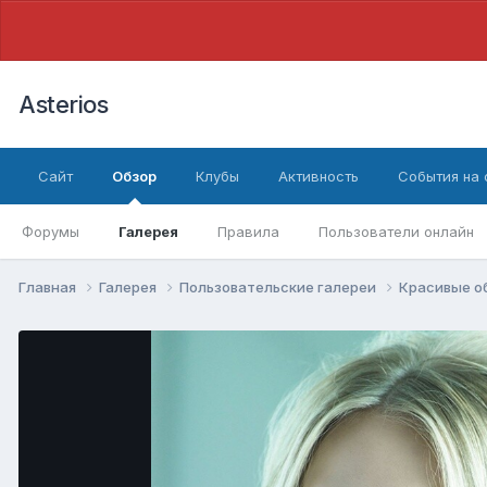
Asterios
Сайт
Обзор
Клубы
Активность
События на
Форумы
Галерея
Правила
Пользователи онлайн
Главная
Галерея
Пользовательские галереи
Красивые о