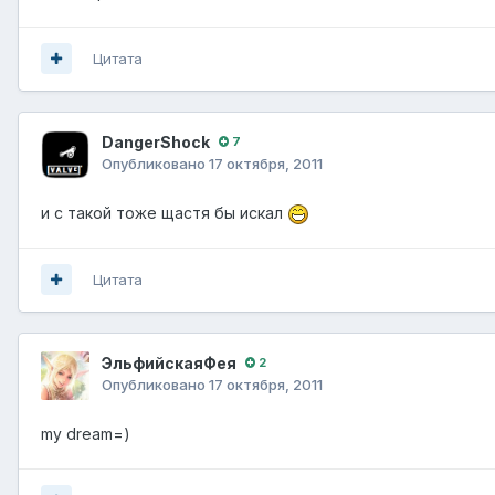
Цитата
DangerShock
7
Опубликовано
17 октября, 2011
и с такой тоже щастя бы искал
Цитата
ЭльфийскаяФея
2
Опубликовано
17 октября, 2011
my dream=)