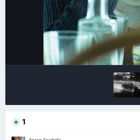
1
Автор
Fructella