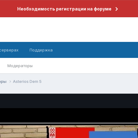
Необходимость регистрации на форуме
 серверах
Поддержка
Модераторы
оры
Asterios Dem 5