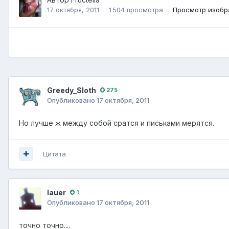
17 октября, 2011
1 504 просмотра
Просмотр изобра
Greedy_Sloth
275
Опубликовано
17 октября, 2011
Но лучше ж между собой сратся и письками мерятся.
Цитата
lauer
1
Опубликовано
17 октября, 2011
точно точно....