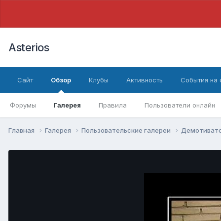
Asterios
Сайт
Обзор
Клубы
Активность
События на
Форумы
Галерея
Правила
Пользователи онлайн
Главная
Галерея
Пользовательские галереи
Демотиват