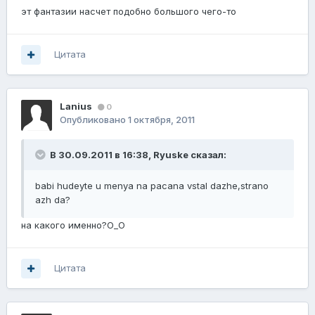
эт фантазии насчет подобно большого чего-то
Цитата
Lanius
0
Опубликовано
1 октября, 2011
В 30.09.2011 в 16:38, Ryuske сказал:
babi hudeyte u menya na pacana vstal dazhe,strano
azh da?
на какого именно?О_О
Цитата