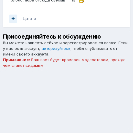
"ололо, пора отсюда сьёбыв***ть"
Цитата
Присоединяйтесь к обсуждению
Вы можете написать сейчас и зарегистрироваться позже. Если
у вас есть аккаунт,
авторизуйтесь
, чтобы опубликовать от
имени своего аккаунта.
Примечание:
Ваш пост будет проверен модератором, прежде
чем станет видимым.
Добавить комментарий...
Язык
Тема
Обратная связь
forum.asterios.tm