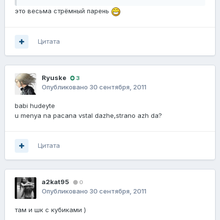
это весьма стрёмный парень
Цитата
Ryuske
3
Опубликовано
30 сентября, 2011
babi hudeyte
u menya na pacana vstal dazhe,strano azh da?
Цитата
a2kat95
0
Опубликовано
30 сентября, 2011
там и шк с кубиками )