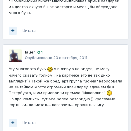
"Сомалийский пират" многомиллионная армия бездарей
и идиотов охнула бы от восторга и месяц бы обсуждала.
много букв.
Цитата
lauer
1
Опубликовано
20 сентября, 2011
Угу многовато букв
я в живую не видел, не могу
ничего сказать толком... на картинке это не так дико
выглядит )) Такой же бред: арт группа "Война" нарисовала
на Литейном мосту огромный член перед зданием ФСБ
Петербурга, и им присвоили премию "Инновация"
Но про комиксы, тут все более безобидно )) красочные
картинки.. полистать... поглазеть... сравнить книгу
Цитата