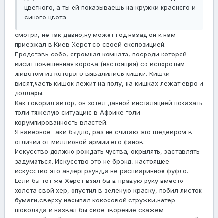
цветного, а ты ей показываешь на кружки красного и
синего цвета
смотри, не так давно,ну может год назад он к нам
приезжал в Киев Херст со своей експозицией.
Представь себе, огромная комната, посреди которой
висит повешенная корова (настоящая) со вспоротым
животом из которого вывалились кишки. Кишки
висят,часть кишок лежит на полу, на кишках лежат евро и
доллары.
Как говорил автор, он хотел данной инсталяцией показать
толи тяжелую ситуацию в Африке толи
корумпированность властей.
Я наверное таки быдло, раз не считаю это шедевром в
отличии от миллионой армии его фанов.
Искусство должно рождать чуства, окрылять, заставлять
задуматься. Искусство это не брэнд, настоящее
искусство это андерграунд,а не распиаринное фуфло.
Если бы тот же Херст взял бы в правую руку вместо
холста свой хер, опустил в зеленую краску, побил листок
бумаги,сверху насыпал кокосовой стружки,натер
шоколада и назвал бы свое творение скажем