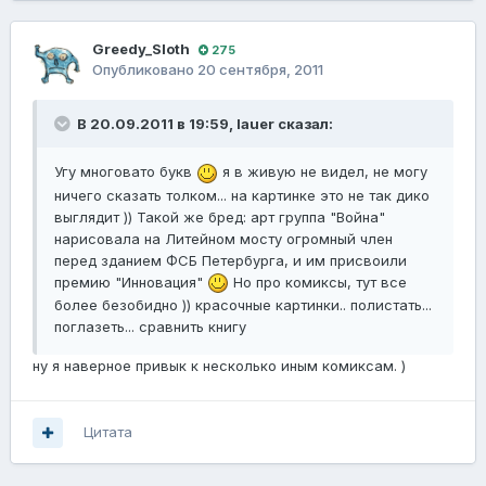
Greedy_Sloth
275
Опубликовано
20 сентября, 2011
В 20.09.2011 в 19:59, lauer сказал:
Угу многовато букв
я в живую не видел, не могу
ничего сказать толком... на картинке это не так дико
выглядит )) Такой же бред: арт группа "Война"
нарисовала на Литейном мосту огромный член
перед зданием ФСБ Петербурга, и им присвоили
премию "Инновация"
Но про комиксы, тут все
более безобидно )) красочные картинки.. полистать...
поглазеть... сравнить книгу
ну я наверное привык к несколько иным комиксам. )
Цитата