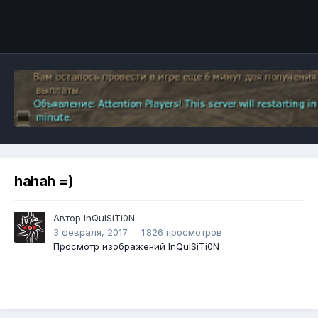
Инструменты
hahah =)
Автор
InQuISiTi0N
3 февраля, 2017
1 826 просмотров
Просмотр изображений InQuISiTi0N