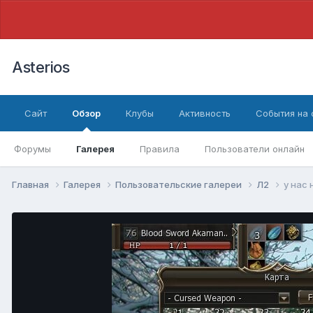
Asterios
Сайт
Обзор
Клубы
Активность
События на
Форумы
Галерея
Правила
Пользователи онлайн
Главная
Галерея
Пользовательские галереи
Л2
у нас 