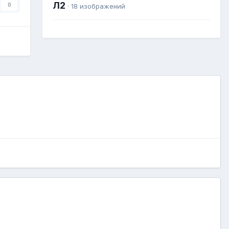
Л2
0
· 18 изображений