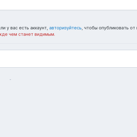
ли у вас есть аккаунт,
авторизуйтесь
, чтобы опубликовать от 
жде чем станет видимым.
на районе
Язык
Тема
Обратная связь
forum.asterios.tm
Powered by Invision Community