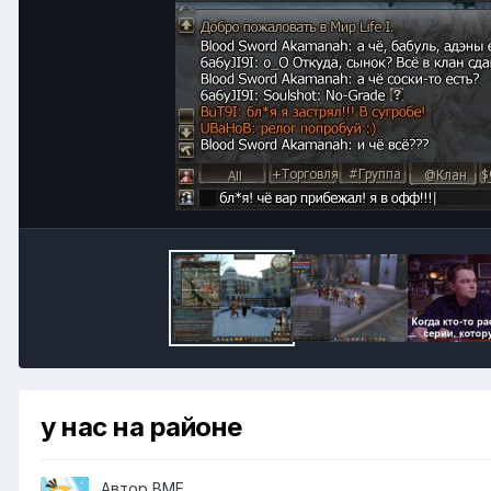
у нас на районе
Автор
BMF