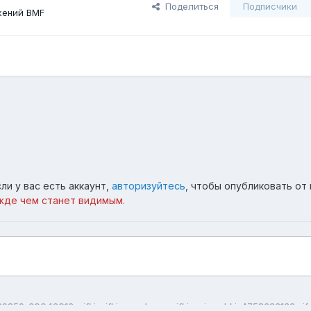
Поделиться
Подписчики
жений BMF
ли у вас есть аккаунт,
авторизуйтесь
, чтобы опубликовать от 
жде чем станет видимым.
9859-30042013-gifki-gifki-smeshnye-gifki-animashki-4758323132.gif