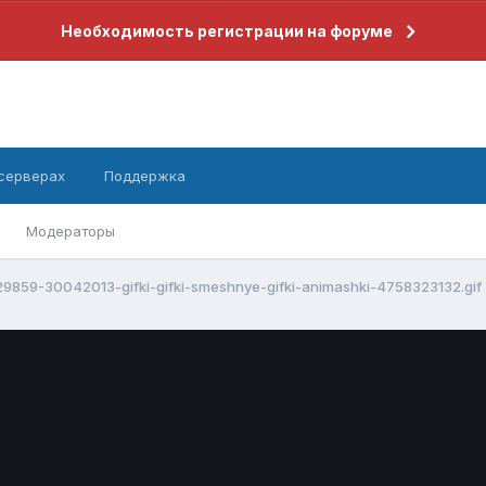
Необходимость регистрации на форуме
 серверах
Поддержка
Модераторы
9859-30042013-gifki-gifki-smeshnye-gifki-animashki-4758323132.gif