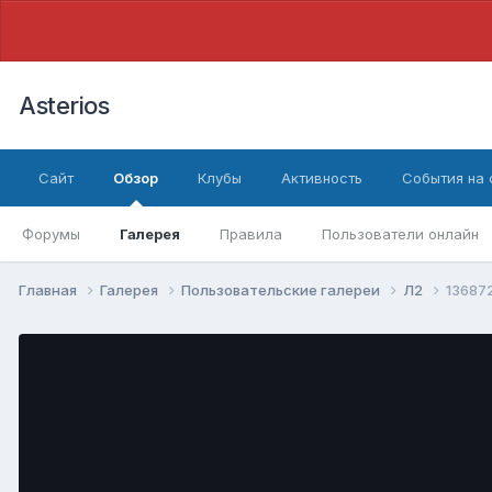
Asterios
Сайт
Обзор
Клубы
Активность
События на
Форумы
Галерея
Правила
Пользователи онлайн
Главная
Галерея
Пользовательские галереи
Л2
136872