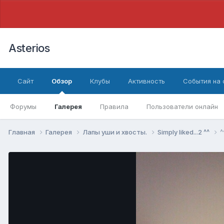
Asterios
Сайт
Обзор
Клубы
Активность
События на
Форумы
Галерея
Правила
Пользователи онлайн
Главная
Галерея
Лапы уши и хвосты.
Simply liked...2 ^^
^