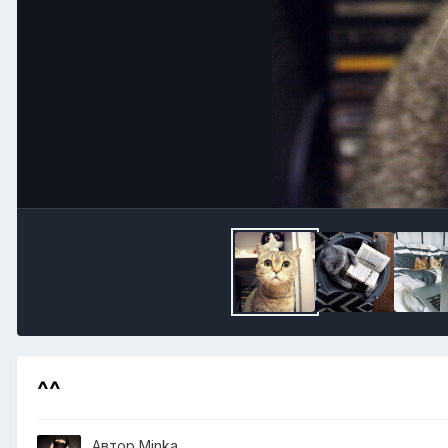
^^
Автор
Minka