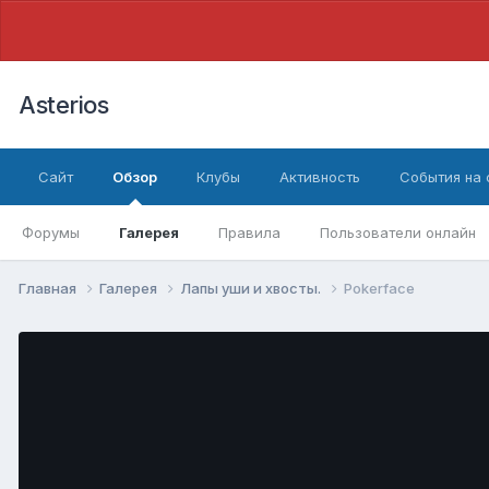
Asterios
Сайт
Обзор
Клубы
Активность
События на
Форумы
Галерея
Правила
Пользователи онлайн
Главная
Галерея
Лапы уши и хвосты.
Pokerface