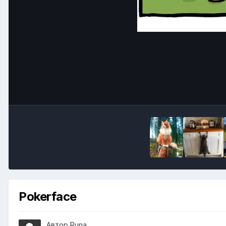
Pokerface
Автор
Runа