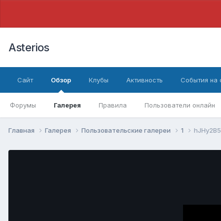
Asterios
Сайт
Обзор
Клубы
Активность
События на
Форумы
Галерея
Правила
Пользователи онлайн
Главная
Галерея
Пользовательские галереи
1
hJHy2B