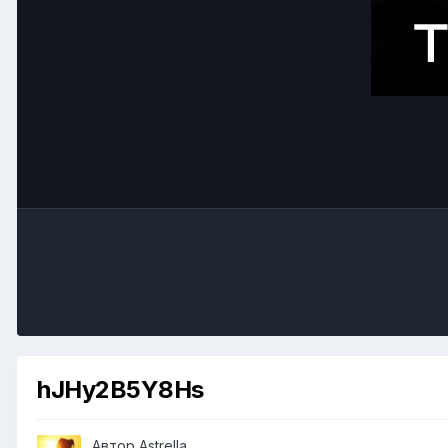
hJHy2B5Y8Hs
Автор
Astrella