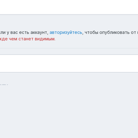
ли у вас есть аккаунт,
авторизуйтесь
, чтобы опубликовать от 
жде чем станет видимым.
5Y8Hs
Язык
Тема
Обратная связь
forum.asterios.tm
Powered by Invision Community