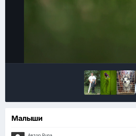
Малыши
Автор
Runа