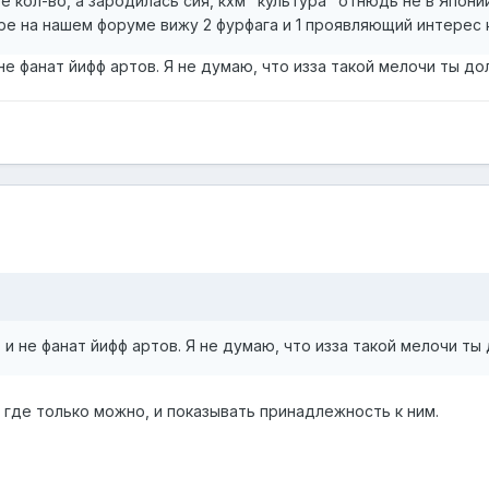
 кол-во, а зародилась сия, кхм "культура" отнюдь не в Японии,
ере на нашем форуме вижу 2 фурфага и 1 проявляющий интерес
 не фанат йифф артов. Я не думаю, что изза такой мелочи ты д
, и не фанат йифф артов. Я не думаю, что изза такой мелочи ты
 где только можно, и показывать принадлежность к ним.