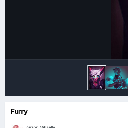
Furry
Автор
Mikaelly