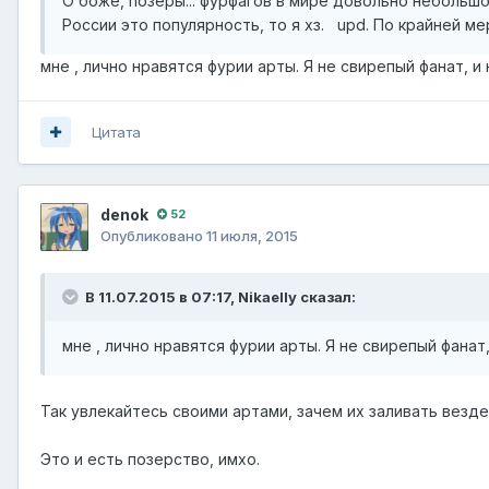
О боже, позеры... фурфагов в мире довольно небольшое
России это популярность, то я хз. upd. По крайней м
мне , лично нравятся фурии арты. Я не свирепый фанат, и
Цитата
denok
52
Опубликовано
11 июля, 2015
В 11.07.2015 в 07:17, Nikaelly сказал:
мне , лично нравятся фурии арты. Я не свирепый фанат
Так увлекайтесь своими артами, зачем их заливать везде
Это и есть позерство, имхо.