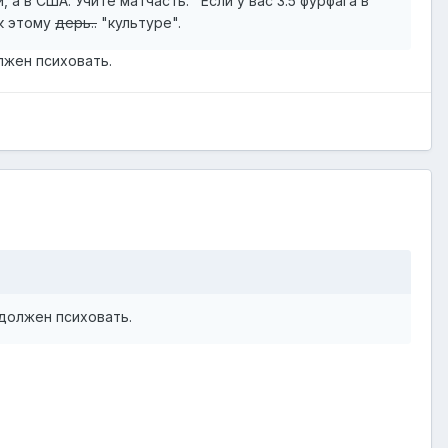
 а в США. Учите матчасть. Если у вас 3.5 фурфага в
 к этому
дерь..
"культуре".
олжен психовать.
 должен психовать.