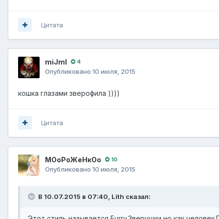
Цитата
miJmI
4
Опубликовано
10 июля, 2015
кошка глазами зверофила ))))
Цитата
МОоРоЖеНкОо
10
Опубликовано
10 июля, 2015
В 10.07.2015 в 07:40, Lith сказал:
Этот стиль называется Furry.Зверушки,но как человек.