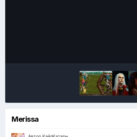
Merissa
Автор
КайлКатарн