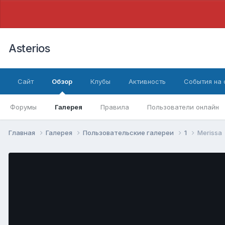
Asterios
Сайт
Обзор
Клубы
Активность
События на
Форумы
Галерея
Правила
Пользователи онлайн
Главная
Галерея
Пользовательские галереи
1
Merissa