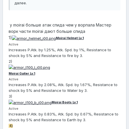
далее.
у moirai больше атак спида чем у ворпала Мастер
ворк части moirai дают больше спида
1)
Moirai Helmet Lv.1
Active
Increases P.Atk. by 1.25%, Atk. Spd. by 1%, Resistance to
shock by 5% and Resistance to fire by 3.
2)
Moirai Gaiter Lv.1
Active
Increases P.Atk. by 2.08%, Atk. Spd. by 1.67%, Resistance to
shock by 5% and Resistance to Water by 3.
3)
Moirai Boots Lv.1
Active
Increases P.Atk. by 0.83%, Atk. Spd. by 0.67%, Resistance to
shock by 5% and Resistance to Earth by 3.
4)