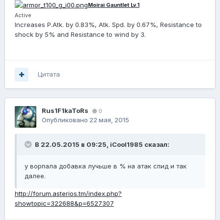
Moirai Gauntlet Lv.1
Active
Increases P.Atk. by 0.83%, Atk. Spd. by 0.67%, Resistance to
shock by 5% and Resistance to wind by 3.
Цитата
Rus1F1kaToRs
0
Опубликовано
22 мая, 2015
В 22.05.2015 в 09:25, iCool1985 сказал:
у ворпала добавка лучьше в % на атак спид и так
далее.
http://forum.asterios.tm/index.php?
showtopic=322688&p=6527307