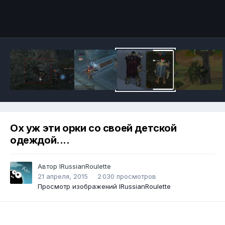
Инструменты
Ох уж эти орки со своей детской
одеждой....
Автор
lRussianRoulette
21 апреля, 2015
2 030 просмотров
Просмотр изображений lRussianRoulette