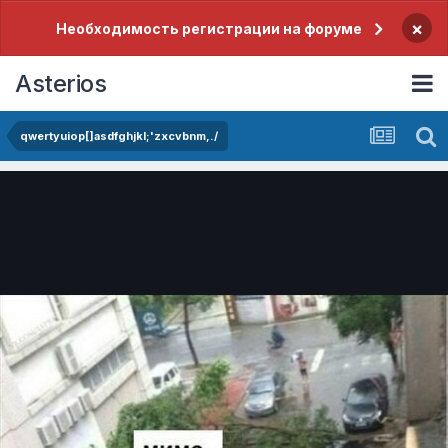
×
Необходимость регистрации на форуме
Asterios
qwertyuiop[]asdfghjkl;'zxcvbnm,./