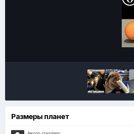
Размеры планет
Автор
crazylanc