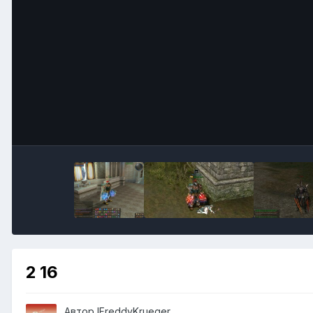
2 16
Автор
lFreddyKrueger