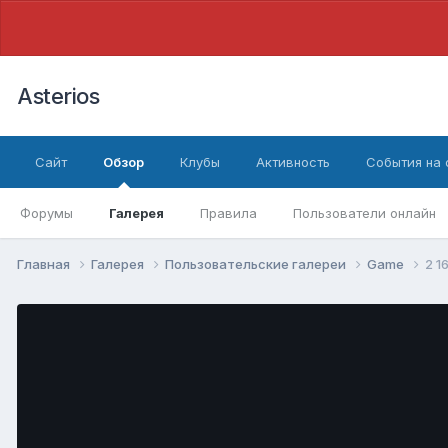
Asterios
Сайт
Обзор
Клубы
Активность
События на
Форумы
Галерея
Правила
Пользователи онлайн
Главная
Галерея
Пользовательские галереи
Game
2 1