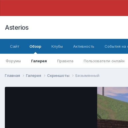
Asterios
Сайт
Обзор
Клубы
Активность
События на
Форумы
Галерея
Правила
Пользователи онлайн
Главная
Галерея
Скриншоты
Безымянный