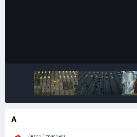
А
Автор
Страпонка