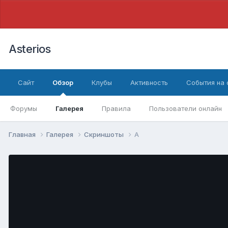
Asterios
Сайт
Обзор
Клубы
Активность
События на
Форумы
Галерея
Правила
Пользователи онлайн
Главная
Галерея
Скриншоты
А