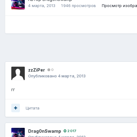
4 марта, 2013
1 946 просмотров
Просмотр изобр
zzZiPer
0
Опубликовано
4 марта, 2013
гг
Цитата
Drag0nSwamp
2 017
Опубликовано
4 марта, 2013