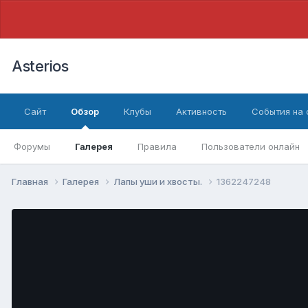
Asterios
Сайт
Обзор
Клубы
Активность
События на
Форумы
Галерея
Правила
Пользователи онлайн
Главная
Галерея
Лапы уши и хвосты.
1362247248