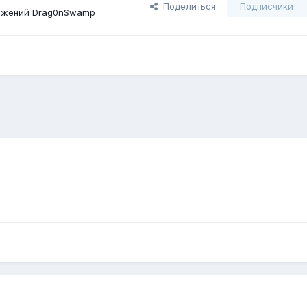
Поделиться
Подписчики
ажений Drag0nSwamp