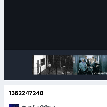
1362247248
Автор
Drag0nSwamp