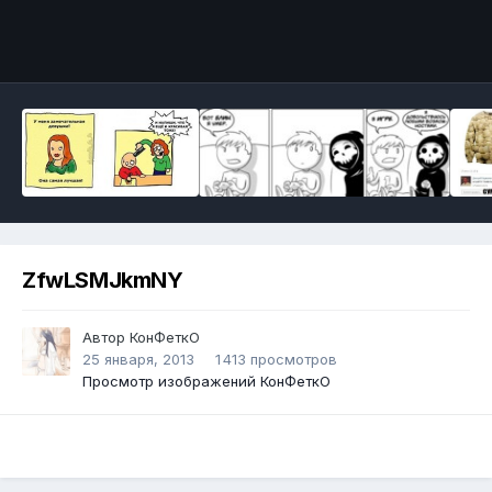
Инструменты
ZfwLSMJkmNY
Автор
КонФеткО
25 января, 2013
1 413 просмотров
Просмотр изображений КонФеткО