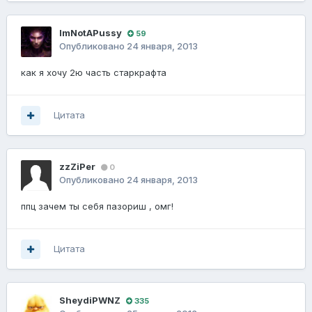
ImNotAPussy
59
Опубликовано
24 января, 2013
как я хочу 2ю часть старкрафта
Цитата
zzZiPer
0
Опубликовано
24 января, 2013
ппц зачем ты себя пазориш , омг!
Цитата
SheydiPWNZ
335