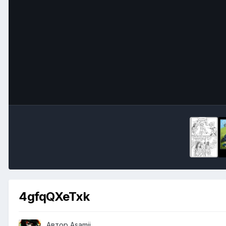
4gfqQXeTxk
Автор
Asamii