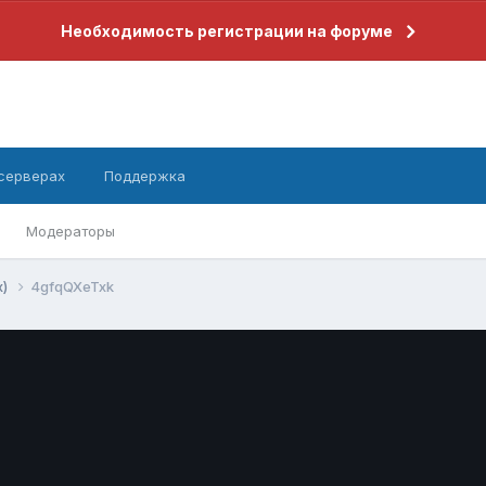
Необходимость регистрации на форуме
 серверах
Поддержка
Модераторы
х)
4gfqQXeTxk