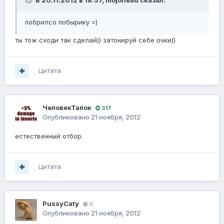
В 20.11.2012 в 18:57, mojohead сказал:
побрилсо побырику =)
ты тож сходи так сделай)) затонируй себе очки))
Цитата
ЧеловекТапок
317
Опубликовано
21 ноября, 2012
естественный отбор.
Цитата
PussyCaty
0
Опубликовано
21 ноября, 2012