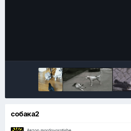
собака2
Автор
mordovorotishe