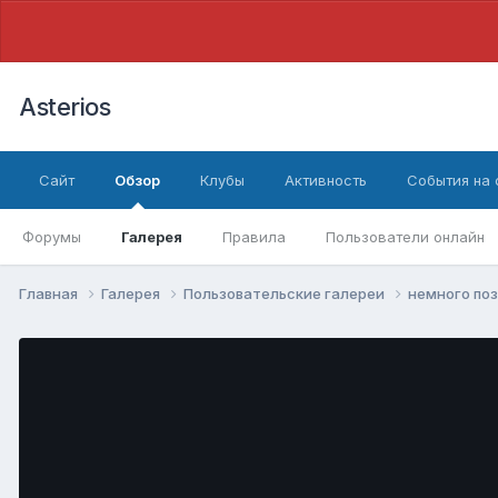
Asterios
Сайт
Обзор
Клубы
Активность
События на
Форумы
Галерея
Правила
Пользователи онлайн
Главная
Галерея
Пользовательские галереи
немного по