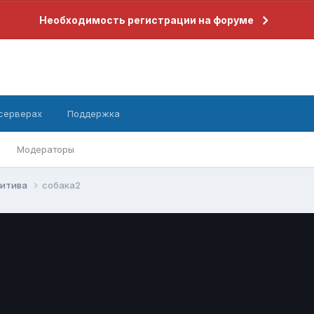
Необходимость регистрации на форуме
 серверах
Поддержка
Модераторы
зитива
собака2