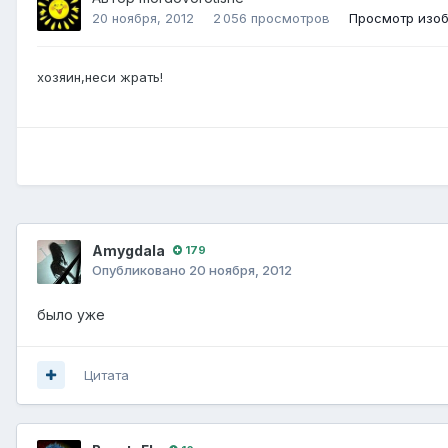
20 ноября, 2012
2 056 просмотров
Просмотр изоб
хозяин,неси жрать!
Amygdala
179
Опубликовано
20 ноября, 2012
было уже
Цитата