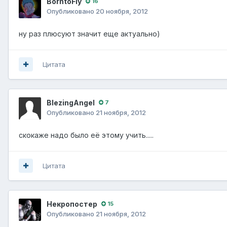
BorntoFly
16
Опубликовано
20 ноября, 2012
ну раз плюсуют значит еще актуально)
Цитата
BlezingAngel
7
Опубликовано
21 ноября, 2012
скокаже надо было её этому учить.....
Цитата
Некропостер
15
Опубликовано
21 ноября, 2012