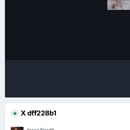
X dff228b1
Автор
Blondik