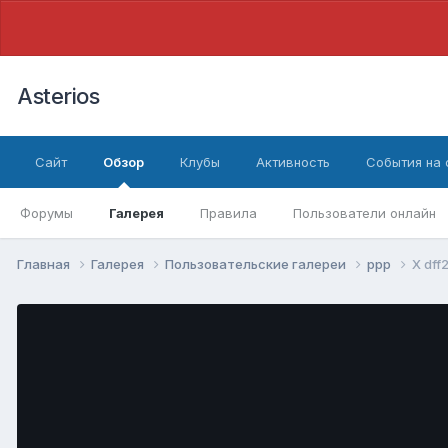
Asterios
Сайт
Обзор
Клубы
Активность
События на
Форумы
Галерея
Правила
Пользователи онлайн
Главная
Галерея
Пользовательские галереи
ррр
X dff