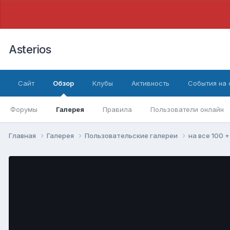
Asterios
Сайт
Обзор
Клубы
Активность
События на
Форумы
Галерея
Правила
Пользователи онлайн
Главная
Галерея
Пользовательские галереи
на все 100 