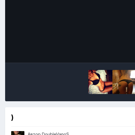
)
Автор
DoubleVanoS