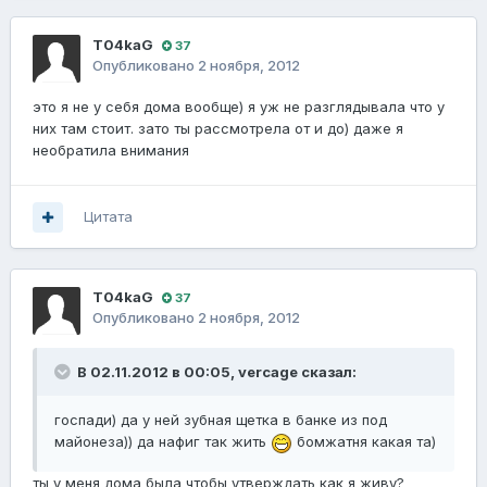
T04kaG
37
Опубликовано
2 ноября, 2012
это я не у себя дома вообще) я уж не разглядывала что у
них там стоит. зато ты рассмотрела от и до) даже я
необратила внимания
Цитата
T04kaG
37
Опубликовано
2 ноября, 2012
В 02.11.2012 в 00:05, vercage сказал:
госпади) да у ней зубная щетка в банке из под
майонеза)) да нафиг так жить
бомжатня какая та)
ты у меня дома была чтобы утверждать как я живу?