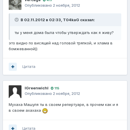
Опубликовано
2 ноября, 2012
В 02.11.2012 в 02:33, T04kaG сказал:
ты у меня дома была чтобы утверждать как я живу?
это видно по висящей над головой тряпкой, и хлама в
бомжеванной))
Цитата
lGreenwichl
115
Опубликовано
2 ноября, 2012
Мухаха Машуля ты в своем репертуаре, в прочем как и я
в своем ахахаха
Цитата