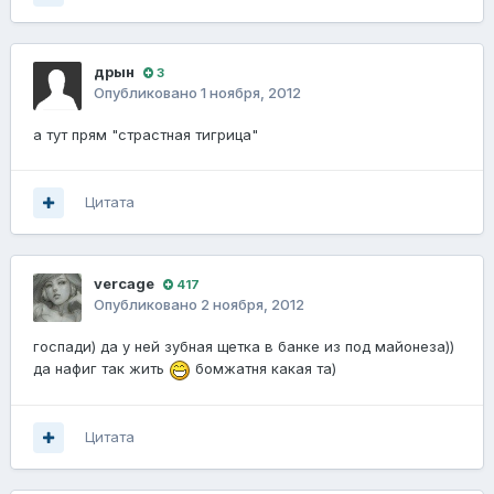
дрын
3
Опубликовано
1 ноября, 2012
а тут прям "страстная тигрица"
Цитата
vercage
417
Опубликовано
2 ноября, 2012
госпади) да у ней зубная щетка в банке из под майонеза))
да нафиг так жить
бомжатня какая та)
Цитата