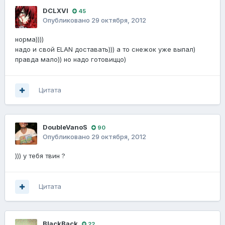
DCLXVI
45
Опубликовано
29 октября, 2012
норма))))
надо и свой ELAN доставать))) а то снежок уже выпал)
правда мало)) но надо готовиццо)
Цитата
DoubleVanoS
90
Опубликовано
29 октября, 2012
))) у тебя твин ?
Цитата
BlackBack
22