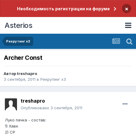
×
Необходимость регистрации на форуме
Asterios
Рекрутинг x3
Archer Const
Автор
treshapro
3 сентября, 2011
в
Рекрутинг x3
treshapro
Опубликовано
3 сентября, 2011
Луко пачка - состав:
1) Хавк
2) СР