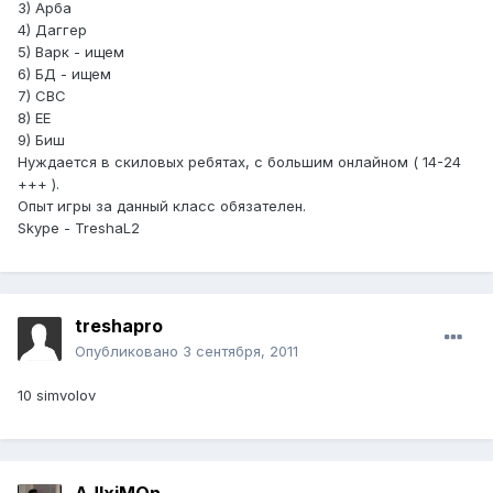
3) Арба
4) Даггер
5) Варк - ищем
6) БД - ищем
7) СВС
8) ЕЕ
9) Биш
Нуждается в скиловых ребятах, с большим онлайном ( 14-24
+++ ).
Опыт игры за данный класс обязателен.
Skype - TreshaL2
treshapro
Опубликовано
3 сентября, 2011
10 simvolov