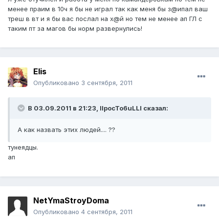
менее праим в 10ч я бы не играл так как меня бы з@ипал ваш
треш в вт и я бы вас послал на х@й но тем не менее ап ГЛ с
таким пт за магов бы норм развернулись!
Elis
Опубликовано
3 сентября, 2011
В 03.09.2011 в 21:23, IIpocTo6uLLI сказал:
А как назвать этих людей.... ??
тунеядцы.
ап
NetYmaStroyDoma
Опубликовано
4 сентября, 2011