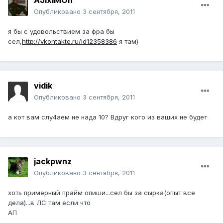
AJIxiMOn
Опубликовано
3 сентября, 2011
я бы с удовольствием за фра бы
сел,
http://vkontakte.ru/id12358386
я там)
vidik
Опубликовано
3 сентября, 2011
а кот вам слу4аем не нада 10? Вдруг кого из ваших не будет
jackpwnz
Опубликовано
3 сентября, 2011
хоть примерный прайм опиши...сел бы за сырка(опыт все
дела)...в ЛС там если что
АП