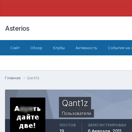
Asterios
Сайт
Обзор
Клубы
Активность
События на
Главная
Qant1z
Qant1z
Пользователи
ПОСТОВ
ЗАРЕГИСТРИРОВАН
19
6 февраля, 2011