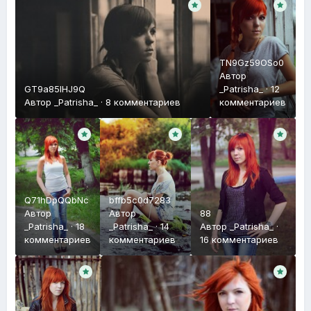
TN9Gz59OSo0
Автор
GT9a85lHJ9Q
_Patrisha_
·
12
Автор
_Patrisha_
·
8 комментариев
комментариев
Q71hDpQQbNc
bffb5c0d7283
Автор
Автор
88
_Patrisha_
·
18
_Patrisha_
·
14
Автор
_Patrisha_
·
комментариев
комментариев
16 комментариев