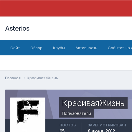
Asterios
Сайт
Обзор
Клубы
Активность
События на
Главная
КрасиваяЖизнь
КрасиваяЖизнь
Пользователи
ПОСТОВ
ЗАРЕГИСТРИРОВАН
65
8 июня, 2012