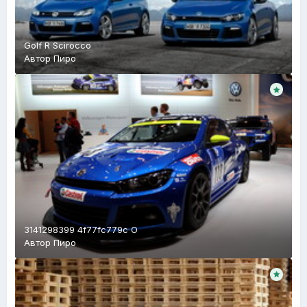
Golf R Scirocco
Автор
Пиро
3141298399 4f77fc779c O
Автор
Пиро