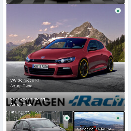
VW Scirocco R1
Автор
Пиро
volkswagen racing
Автор
Пиро
Scirocco R Red By