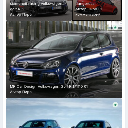
siemoneit racing volkswagen
dangeruss
golf R 5
Автор
Пиро
·
1
Автор
Пиро
комментарий
MR Car Design Volkswagen Golf R 171110 01
Автор
Пиро